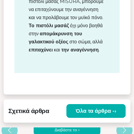
πιστόλι μασάζ MISURA, μπορούμε
να επιταχύνουμε την αναγέννηση
και να προλάβουμε τον μυϊκό πόνο.
Το πιστόλι μασάζ
όχι μόνο βοηθά
στην
απομάκρυνση του
γαλακτικού οξέος
στο σώμα, αλλά
επιταχύνει
και
την αναγέννηση
.
Σχετικά άρθρα
Όλα τα άρθρα -›
Ε
ΓΙΑΤΊ ΝΑ ΕΠΙΛΈΞΕΤΕ ΈΝΑ ΠΟΙΟΤΙΚΌ
ΔΟΝΗΤΙΚΌ ΜΑΣΆΖ
Διαβάστε το ›